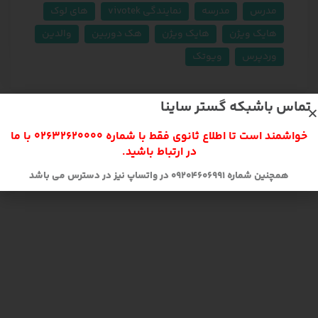
مدرس
مدرسه
نمایندگی vivotek
های لوک
هایک ويژن
هایک ویژن
هک دوربین
والدین
وردپرس
ویوتک
تماس باشبکه گستر ساینا
خواشمند است تا اطلاع ثانوی فقط با شماره 02632620000 با ما
در ارتباط باشید.
همچنین شماره 09204606991 در واتساپ نیز در دسترس می باشد