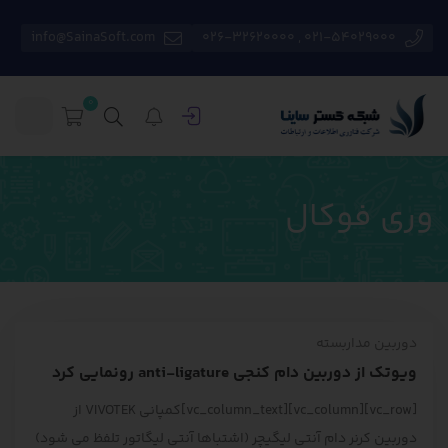
info@SainaSoft.com
021-54029000 , 026-32620000
0
وری فوکال
دوربین مداربسته
ویوتک از دوربین دام کنجی anti-ligature رونمایی کرد
[vc_row][vc_column][vc_column_text]کمپانی VIVOTEK از
دوربین کرنر دام آنتی لیگیچر (اشتباها آنتی لیگاتور تلفظ می شود)